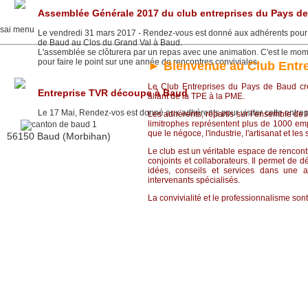
Assemblée Générale 2017 du club entreprises du Pays d
Le vendredi 31 mars 2017 - Rendez-vous est donné aux adhérents pour 
de Baud au Clos du Grand Val à Baud.
L'assemblée se clôturera par un repas avec une animation. C'est le mom
pour faire le point sur une année de rencontres conviviales.
► Bienvenue au Club Entr
Le Club Entreprises du Pays de Baud cr
Entreprise TVR découpe à Baud
allant de la TPE à la PME.
Le 17 Mai, Rendez-vos est donné aux adhérents pour visiter cette entrep
Les adhérents, répartis sur l’ensemble d
limitrophes représentent plus de 1000 empl
que le négoce, l'industrie, l'artisanat et les 
56150 Baud (Morbihan)
Le club est un véritable espace de rencont
conjoints et collaborateurs. Il permet de d
idées, conseils et services dans une 
intervenants spécialisés.
La convivialité et le professionnalisme sont