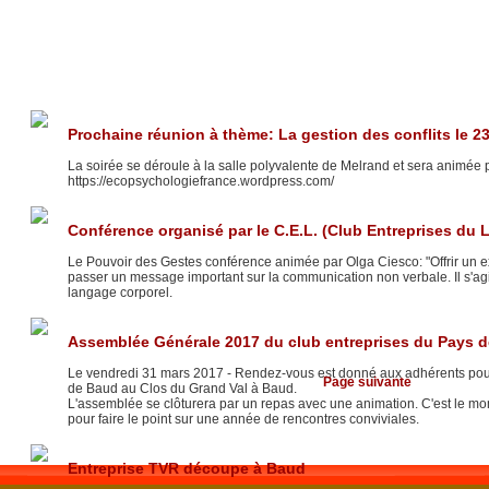
Prochaine réunion à thème: La gestion des conflits le 23
La soirée se déroule à la salle polyvalente de Melrand et sera animée
https://ecopsychologiefrance.wordpress.com/
Conférence organisé par le C.E.L. (Club Entreprises du 
Le Pouvoir des Gestes conférence animée par Olga Ciesco: "Offrir un ex
passer un message important sur la communication non verbale. Il s'agi
langage corporel.
Assemblée Générale 2017 du club entreprises du Pays 
Le vendredi 31 mars 2017 - Rendez-vous est donné aux adhérents pour
Page suivante
de Baud au Clos du Grand Val à Baud.
L'assemblée se clôturera par un repas avec une animation. C'est le mo
pour faire le point sur une année de rencontres conviviales.
Site créé sur
waibe.fr
Entreprise TVR découpe à Baud