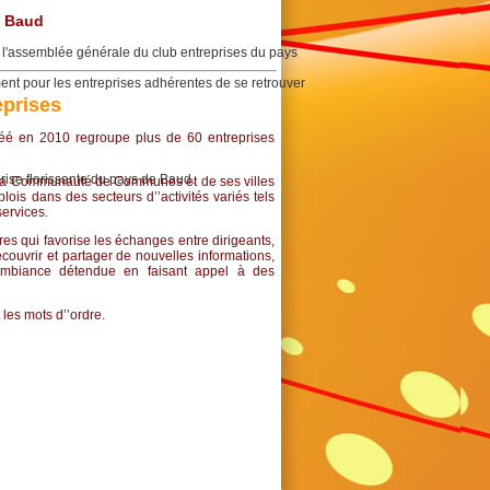
e Baud
l'assemblée générale du club entreprises du pays
ent pour les entreprises adhérentes de se retrouver
eprises
éé en 2010 regroupe plus de 60 entreprises
rise florissante du pays de Baud.
e la Communauté de Communes et de ses villes
ois dans des secteurs d’’activités variés tels
services.
res qui favorise les échanges entre dirigeants,
écouvrir et partager de nouvelles informations,
ambiance détendue en faisant appel à des
 les mots d’’ordre.