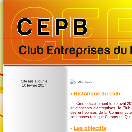
Site mis à jour le
10 février 2017
•
Historique du club
Créé officiellement le 29 avril 201
et dirigeants d’entreprises, le Cl
des entreprises de la Communaut
limitrophes tels que Camors ou Quis
•
Les objectifs