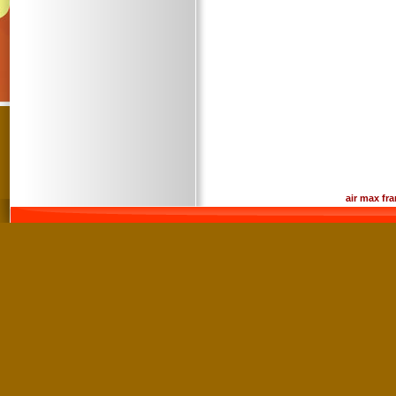
Site créé sur
waibe.fr
air max fr